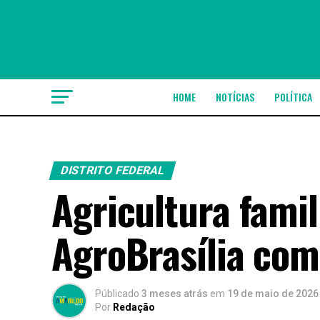
HOME
NOTÍCIAS
POLÍTICA
DISTRITO FEDERAL
Agricultura famil
AgroBrasília com
Públicado
3 meses atrás
em
19 de maio de 2026
Por
Redação