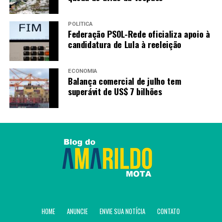
POLÍTICA
Federação PSOL-Rede oficializa apoio à
candidatura de Lula à reeleição
ECONOMIA
Balança comercial de julho tem
superávit de US$ 7 bilhões
HOME
ANUNCIE
ENVIE SUA NOTÍCIA
CONTATO