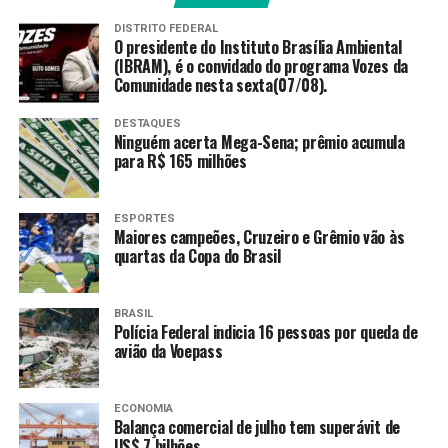
DISTRITO FEDERAL
Com a desvantagem de 2 a 0 no placar geral, o Brasil
O presidente do Instituto Brasília Ambiental
tem a obrigação de vencer o seu próximo compromisso
(IBRAM), é o convidado do programa Vozes da
Comunidade nesta sexta(07/08).
diante dos franceses para continuar vivo na disputa. E
esse jogo nas duplas, que será disputado a partir das 10h
DESTAQUES
(horário de Brasília) do próximo domingo (2), colocará
Ninguém acerta Mega-Sena; prêmio acumula
para R$ 165 milhões
frente a frente os brasileiros Rafael Matos e Marcelo
Melo e os franceses Benjamin Bonzi e Pierre-Hugues
Herbert.
ESPORTES
Maiores campeões, Cruzeiro e Grêmio vão às
Triunfando nas duplas, os números 1 de cada país, Wild
quartas da Copa do Brasil
e Humbert, disputam a quarta partida. Em caso de
empate, a definição do confronto será no jogo entre
BRASIL
Fonseca e Fils.
Polícia Federal indicia 16 pessoas por queda de
avião da Voepass
Fonte:
Agência Brasil
ECONOMIA
Balança comercial de julho tem superávit de
TAGS
US$ 7 bilhões