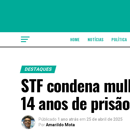
HOME
NOTÍCIAS
POLÍTICA
DESTAQUES
STF condena mulh
14 anos de prisão
Públicado
1 ano atrás
em
25 de abril de 2025
Por
Amarildo Mota