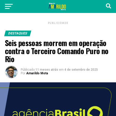
PUBLICIDADE
DESTAQUES
Seis pessoas morrem em operação
contra o Terceiro Comando Puro no
Rio
Públicado
11 meses atrás
em
4 de setembro de 2025
Por
Amarildo Mota