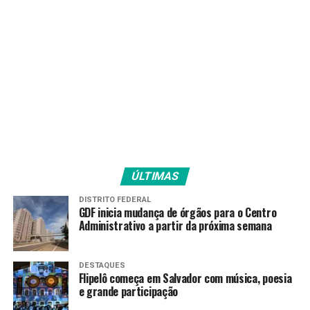
TAGS
PRÓXIMO
PF cumpre mandados contra suspeitos de corrupção na
Transpetro
RECENTES
Mega-Sena sorteia nesta quarta-feira prêmio
acumulado de R$ 33 milhões
ÚLTIMAS
Amarildo Mota
DISTRITO FEDERAL
GDF inicia mudança de órgãos para o Centro
Administrativo a partir da próxima semana
DESTAQUES
Flipelô começa em Salvador com música, poesia
e grande participação