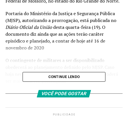
Federal de Mossoró, no estado do Rio Grande do Norte.
Portaria do Ministério da Justiça e Segurança Pública
(MJSP), autorizando a prorrogação, está publicada no
Diário Oficial da União
desta quarta-feira (19). O
documento diz ainda que as ações terão caráter
episódico e planejado, a contar de hoje até 16 de
novembro de 2020
O contingente de militares a ser disponibilizado
obedecerá ao planejamento definido pelo MJSP. Caso
haja necessidade, a presença da Força Nacional poderá
CONTINUE LENDO
ser mais uma vez prorrogada.
VOCÊ PODE GOSTAR
PUBLICIDADE
Fonte:
Agência Brasil