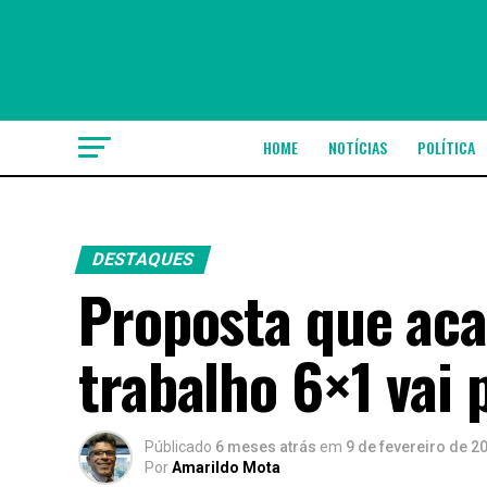
HOME
NOTÍCIAS
POLÍTICA
DESTAQUES
Proposta que ac
trabalho 6×1 vai 
Públicado
6 meses atrás
em
9 de fevereiro de 2
Por
Amarildo Mota