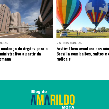
DERAL
DISTRITO FEDERAL
a mudança de órgãos para o
Festival leva aventura aos cé
ministrativo a partir da
Brasília com balões, saltos e
semana
radicais