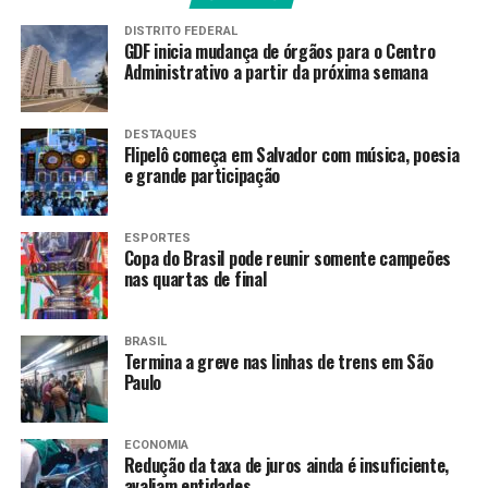
DISTRITO FEDERAL
A Cerimônia de Abertura dos Jogos da Juventude será
GDF inicia mudança de órgãos para o Centro
Administrativo a partir da próxima semana
realizada a partir das 18h (horário de Brasília) da
próxima quarta-feira, mas antes disso, a partir das 10h,
a primeira competição será a do ciclismo potência, que
DESTAQUES
terá como palco o CICB.
Flipelô começa em Salvador com música, poesia
e grande participação
Fonte:
Agência Brasil
ESPORTES
Copa do Brasil pode reunir somente campeões
nas quartas de final
TAGS
PRÓXIMO
Inflação oficial recua 0,11% em agosto, menor
BRASIL
resultado desde 2022
Termina a greve nas linhas de trens em São
Paulo
RECENTES
Botafogo conquista Brasileirão sub-20 de futebol
feminino
ECONOMIA
Redução da taxa de juros ainda é insuficiente,
avaliam entidades