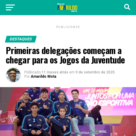
PUBLICIDADE
DESTAQUES
Primeiras delegações começam a
chegar para os Jogos da Juventude
Públicado
11 meses atrás
em
9 de setembro de 2025
Por
Amarildo Mota