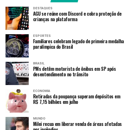
A presidente interina conclui a carta destacando que a
DESTAQUES
Venezuela tem direito à paz, ao desenvolvimento, à
AGU se reúne com Discord e cobra proteção de
soberania e ao futuro.
crianças na plataforma
Saiba mais
ESPORTES
Familiares celebram legado de primeira medalha
No sábado (3), diversas explosões foram registradas
paralímpica do Brasil
em bairros de Caracas. Em meio ao ataque militar,
orquestrado pelos Estados Unidos, o presidente da
BRASIL
Venezuela, Nicolas Maduro, e sua esposa, Cilia
PMs detêm motorista de ônibus em SP após
Flores, foram capturados por forças de elite norte-
desentendimento no trânsito
americanas e levados para Nova York.
ECONOMIA
O ataque marca um novo episódio de intervenções
Retiradas da poupança superam depósitos em
diretas norte-americanas na América Latina. A última
R$ 7,15 bilhões em julho
vez que os Estados Unidos invadiram um país latino-
americano foi em 1989, no Panamá, quando militares
MUNDO
norte-americanos sequestraram o então presidente
Milei recua em liberar venda de áreas afetadas
Manuel Noriega, acusando-o de narcotráfico.
por incêndios