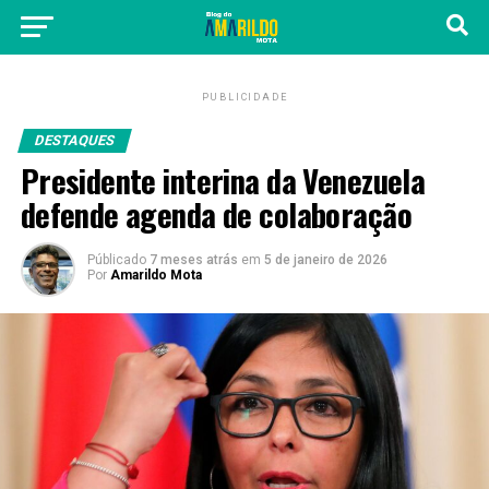
PUBLICIDADE
DESTAQUES
Presidente interina da Venezuela
defende agenda de colaboração
Públicado
7 meses atrás
em
5 de janeiro de 2026
Por
Amarildo Mota