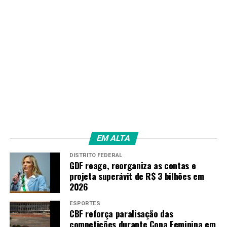
TAGS
PRÓXIMO
Protesto em SP pede soltura de Maduro e autonomia da
Venezuela
RECENTES
João Fonseca desiste de ATP 250 de Brisbante devido à
lesão na lombar
Amarildo Mota
EM ALTA
DISTRITO FEDERAL
GDF reage, reorganiza as contas e
projeta superávit de R$ 3 bilhões em
2026
ESPORTES
CBF reforça paralisação das
competições durante Copa Feminina em