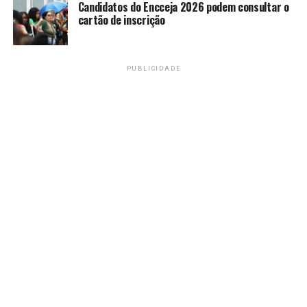
que saiu com dados
Candidatos do Encceja 2026 podem consultar o
cartão de inscrição
incorretos”, afirmou o
presidente do Inep.
PUBLICIDADE
Palacios explicou que os boletins recebidos pelos
participantes, os resultados publicados para os cursos
e o conceito Enade produzido pelo Inep para todos os
cursos de medicina que foram avaliados não têm
qualquer problema.
“Os resultados são válidos,
estão corretos e não há
qualquer intercorrência na
publicação desses
resultados, tanto daqueles