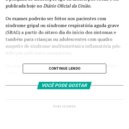
publicada hoje no
Diário Oficial da União
.
Os exames poderão ser feitos nos pacientes com
síndrome gripal ou síndrome respiratória aguda grave
(SRAG) a partir do oitavo dia do início dos sintomas e
também para crianças ou adolescentes com quadro
suspeito de síndrome multissistêmica inflamatória pós-
infecção pelo novo coronavírus.
Os planos de saúde, no entanto, não estão obrigados a
CONTINUE LENDO
cobrir os testes nos seguintes casos: RT-PCR prévio
positivo para Sars-Cov-2; pacientes que já tenham
VOCÊ PODE GOSTAR
realizado o teste sorológico, com resultado positivo;
pacientes que tenham realizado o teste sorológico, com
resultado negativo, há menos de uma semana; para
testes rápidos; pacientes cuja prescrição tem finalidade
PUBLICIDADE
de
screening
, retorno ao trabalho, pré-operatório,
controle de cura ou contato próximo/domiciliar com
caso confirmado; e para verificação de imunidade pós