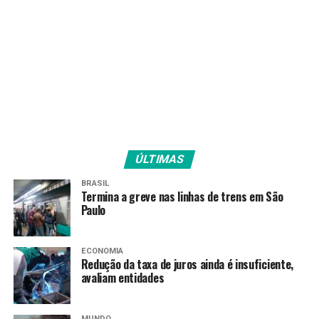
vacinal.
Fonte:
Agência Brasil
TAGS
PRÓXIMO
Congresso promulga MP que regulamenta auxílio a
setor cultural
ÚLTIMAS
RECENTES
Governador do distrito de Caracas morre de covid-19
BRASIL
Termina a greve nas linhas de trens em São
Paulo
Amarildo Mota
ECONOMIA
Redução da taxa de juros ainda é insuficiente,
avaliam entidades
MUNDO