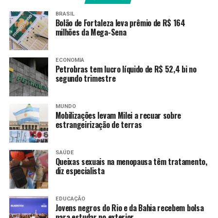
BRASIL
Bolão de Fortaleza leva prêmio de R$ 164
milhões da Mega-Sena
ECONOMIA
Petrobras tem lucro líquido de R$ 52,4 bi no
segundo trimestre
MUNDO
Mobilizações levam Milei a recuar sobre
estrangeirização de terras
SAÚDE
Queixas sexuais na menopausa têm tratamento,
diz especialista
EDUCAÇÃO
A musicista Bruna Volpi é uma das entrevistadas do
Jovens negros do Rio e da Bahia recebem bolsa
para estudar no exterior
Caminhos da Reportagem –
TV Brasil