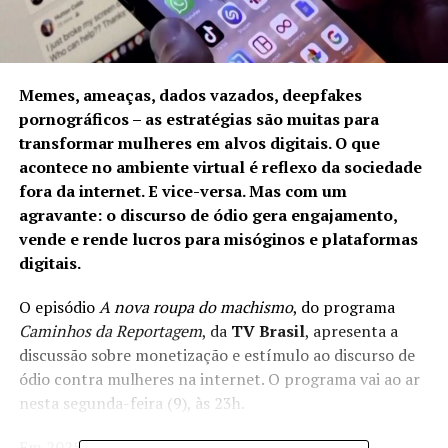
Memes, ameaças, dados vazados, deepfakes
pornográficos – as estratégias são muitas para
transformar mulheres em alvos digitais. O que
acontece no ambiente virtual é reflexo da sociedade
fora da internet. E vice-versa. Mas com um
agravante: o discurso de ódio gera engajamento,
vende e rende lucros para misóginos e plataformas
digitais.
O episódio
A nova roupa do machismo
, do programa
Caminhos da Reportagem
, da
TV Brasil
, apresenta a
discussão sobre monetização e estímulo ao discurso de
ódio contra mulheres na internet. O programa vai ao ar
nesta segunda-feira (9), às 23h.
Em 2025, o Brasil bateu recordes em casos de