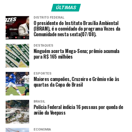
ÚLTIMAS
DISTRITO FEDERAL
O presidente do Instituto Brasília Ambiental
(IBRAM), é o convidado do programa Vozes da
Comunidade nesta sexta(07/08).
DESTAQUES
Ninguém acerta Mega-Sena; prêmio acumula
para R$ 165 milhões
ESPORTES
Maiores campeões, Cruzeiro e Grêmio vão às
quartas da Copa do Brasil
BRASIL
Polícia Federal indicia 16 pessoas por queda de
avião da Voepass
Presidente da CBF, Samir Xaud cumprimenta a jogadora
Marta –
Foto: Lívia Villas Boas/CBF
ECONOMIA