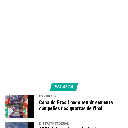
jogadora “Michael Jackson”, afirmou que a estratégia
nacional para a modalidade, criada para fortalecer a
base e incentivar a prática do esporte a meninas e
mulheres, está em andamento.
“Isso tudo vai se intensificar com a chegada da Copa.
Queremos formar uma rede sólida, que permaneça
muito além de 2027. A ideia é descentralizar, para que o
impacto do futebol feminino floresça em todos os
cantos do país”, disse Michael Jackson, ao
site
do
ministério.
Fonte:
Agência Brasil
EM ALTA
ESPORTES
Copa do Brasil pode reunir somente
TAGS
campeões nas quartas de final
PRÓXIMO
Lula reafirma que guerra em Gaza é genocídio e que
judeus são contra
DISTRITO FEDERAL