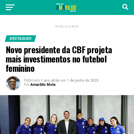
PUBLICIDADE
DESTAQUES
Novo presidente da CBF projeta
mais investimentos no futebol
feminino
Públicado
1 ano atrás
em
1 de junho de 2025
Por
Amarildo Mota