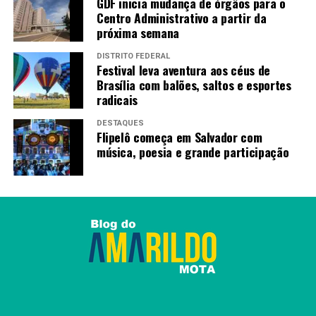
GDF inicia mudança de órgãos para o
RECENTES
Centro Administrativo a partir da
Envios de declarações do IR ficam abaixo de expectativa
próxima semana
DISTRITO FEDERAL
Festival leva aventura aos céus de
Amarildo Mota
Brasília com balões, saltos e esportes
radicais
DESTAQUES
Flipelô começa em Salvador com
música, poesia e grande participação