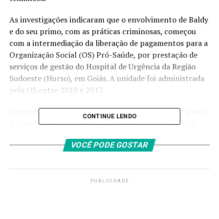
As investigações indicaram que o envolvimento de Baldy
e do seu primo, com as práticas criminosas, começou
com a intermediação da liberação de pagamentos para a
Organização Social (OS) Pró-Saúde, por prestação de
serviços de gestão do Hospital de Urgência da Região
Sudoeste (Hurso), em Goiás. A unidade foi administrada
pela OS entre 2010 e 2017.
Segundo o MPF, havia pagamentos em atraso por parte
CONTINUE LENDO
do governo do estado de Goiás e os primos usaram da
influência de Baldy, que à época era Secretário de
VOCÊ PODE GOSTAR
Comércio do Estado de Goiás, para que os valores fossem
liberados à Pró-Saúde. Em contrapartida, receberam
vantagens indevidas que somaram R$ 500 mil. De acordo
com as investigações, os valores foram pagos em
PUBLICIDADE
dinheiro na cidade de Goiânia.
Ainda nas apurações, o MPF identificou diversas