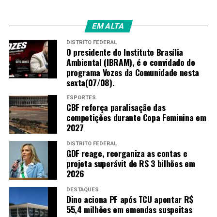
Prisão
EM ALTA
Alexandre Baldy, que pediu afastamento do cargo de
secretário de transportes metropolitanos do estado de
DISTRITO FEDERAL
O presidente do Instituto Brasília
São Paulo, foi preso, no dia 6 de agosto, na
Operação
Ambiental (IBRAM), é o convidado do
Dardanários
, deflagrada pelo MPF e pela Polícia Federal
programa Vozes da Comunidade nesta
(PF). No mesmo dia foram presos Rafael Lousa e o
sexta(07/08).
pesquisador da Fiocruz Guilherme Franco Neto. Os
mandados de prisão temporária foram expedidos pela 7ª
ESPORTES
CBF reforça paralisação das
Vara Federal do Rio de Janeiro.
competições durante Copa Feminina em
2027
À época, Baldy afirmou, por meio de sua assessoria, que
a
prisão foi desnecessária e exagerada
por se tratar
DISTRITO FEDERAL
GDF reage, reorganiza as contas e
de fatos de 2013, ocorridos em Goiás, dos quais ele
projeta superávit de R$ 3 bilhões em
afirma não ter participado.
2026
No dia seguinte, o ministro do Supremo Tribunal
DESTAQUES
Dino aciona PF após TCU apontar R$
Federal (STF)
Gilmar Mendes determinou a soltura dos
55,4 milhões em emendas suspeitas
três e ainda de Rodrigo Dias
.