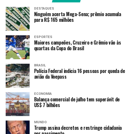
onde há mais incêndios
florestais”, destacou
DESTAQUES
Ninguém acerta Mega-Sena; prêmio acumula
Capobianco.
para R$ 165 milhões
Em sua fala, ele enumerou ações realizadas nos últimos
ESPORTES
Maiores campeões, Cruzeiro e Grêmio vão às
três anos e defendeu que o governo está mostrando que
quartas da Copa do Brasil
é possível crescer, gerar emprego e renda sem deixar de
proteger florestas, águas e biodiversidade brasileiras.
BRASIL
Polícia Federal indicia 16 pessoas por queda de
Capobianco destacou a redução do desmatamento em
avião da Voepass
diferentes biomas, como na Amazônia, onde caiu pela
metade nos últimos três anos. No Cerrado, a redução foi
de 32%, e no Pantanal, 65%. Além disso, ele ressaltou
ECONOMIA
Balança comercial de julho tem superávit de
que as áreas protegidas foram ampliadas com a criação
US$ 7 bilhões
de mais de dez novas reservas ambientais e o
reconhecimento de terras indígenas e de territórios
quilombolas.
MUNDO
Trump assina decretos e restringe cidadania
por nascimento