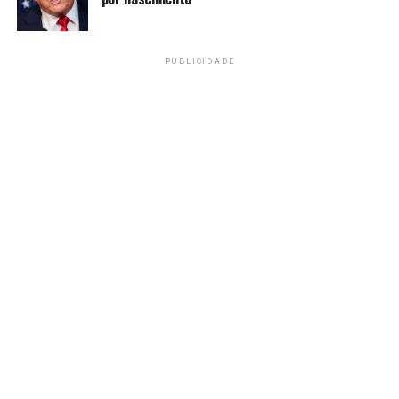
“Somadas, elas equivalem
em torno de 5 milhões de
PUBLICIDADE
campos de futebol, desses
em que veremos nossa
seleção jogar durante a
Copa do Mundo que se
aproxima. Ao proteger
nossos biomas, salvamos a
biodiversidade e evitamos
lançar na atmosfera
milhões de toneladas de
gases de efeito estufa”.
De acordo com o ministro do Meio Ambiente, o país