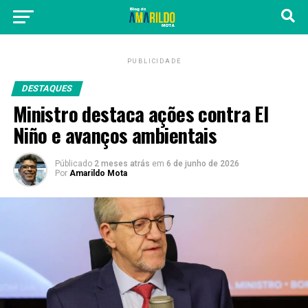
PUBLICIDADE
DESTAQUES
Ministro destaca ações contra El
Niño e avanços ambientais
Públicado
2 meses atrás
em
6 de junho de 2026
Por
Amarildo Mota