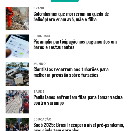
que, também, coíba outros,
porque, se fizerem, vão ser
BRASIL
Colombianas que morreram na queda de
punidos.”
helicóptero eram avó, mãe e filha
ECONOMIA
Medidas de segurança
Pix amplia participação nos pagamentos em
bares e restaurantes
A ministra destacou as seguintes medidas de segurança
que tornaram esta edição do CNU 2025 mais segura que
MUNDO
a edição passada:
Cientistas recorrem aos tubarões para
melhorar previsão sobre furacões
detector de metal: foi usado em todas as portas
das salas de prova, não apenas nos banheiros,
SAÚDE
para impedir a entrada de dispositivos
Paulistanos enfrentam filas para tomar vacina
eletrônicos;
contra sarampo
detector de ponto eletrônico: estava disponível
para as forças de segurança em todas as cidades,
EDUCAÇÃO
Saeb 2025: Brasil recupera nível pré-pandemia,
para ser usado em casos de suspeita;
mas ainda tem gargalos