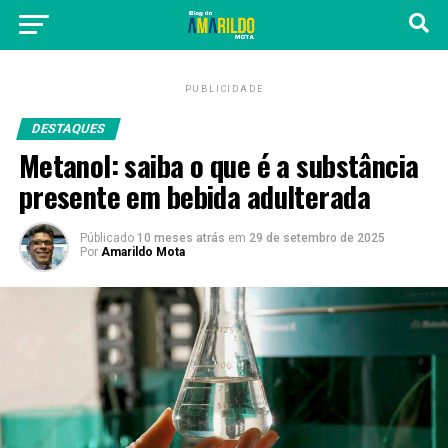
PUBLICIDADE
DESTAQUES
Metanol: saiba o que é a substância
presente em bebida adulterada
Públicado
10 meses atrás
em
29 de setembro de 2025
Por
Amarildo Mota