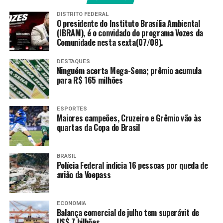
metanol?
DISTRITO FEDERAL
O presidente do Instituto Brasília Ambiental
Em razão da toxicidade do produto, seu potencial como
(IBRAM), é o convidado do programa Vozes da
Comunidade nesta sexta(07/08).
adulterador do etanol combustível e da gasolina, os
riscos à saúde humana e à segurança pública, a ANP tem
DESTAQUES
uma regulamentação rígida, que estabelece o registro
Ninguém acerta Mega-Sena; prêmio acumula
para R$ 165 milhões
obrigatório para a movimentação e o armazenamento
do produto.
ESPORTES
E o etanol?
Maiores campeões, Cruzeiro e Grêmio vão às
quartas da Copa do Brasil
Já o etanol é uma substância química produzida
especialmente via fermentação de açúcares. As
BRASIL
principais matérias-primas utilizadas para produzir
Polícia Federal indicia 16 pessoas por queda de
avião da Voepass
etanol são cana-de-açúcar, milho, aveia, arroz, cevada,
trigo e sorgo.
ECONOMIA
O etanol é seguro para
Balança comercial de julho tem superávit de
US$ 7 bilhões