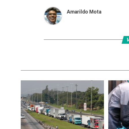
Amarildo Mota
V