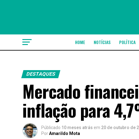
HOME
NOTÍCIAS
POLÍTICA
DESTAQUES
Mercado financei
inflação para 4,
Públicado
10 meses atrás
em
20 de outubro de 
Por
Amarildo Mota