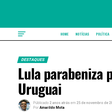
HOME
NOTÍCIAS
POLÍTICA
DESTAQUES
Lula parabeniza p
Uruguai
Públicado
2 anos atrás
em
25 de novembro de 2
Por
Amarildo Mota