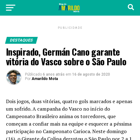
PUBLICIDADE
DESTAQUES
Inspirado, Germán Cano garante
vitória do Vasco sobre o São Paulo
Públicado
6 anos atrás
em
16 de agosto de 2020
Por
Amarildo Mota
Dois jogos, duas vitórias, quatro gols marcados e apenas
um sofrido. A campanha do Vasco no início do
Campeonato Brasileiro anima os torcedores, que
começam a confiar mais na equipe e esquecer a péssima
participação no Campeonato Carioca. Neste domingo
(16), o Gigante da Colina derrotou o São Paulo por 2 a 1,