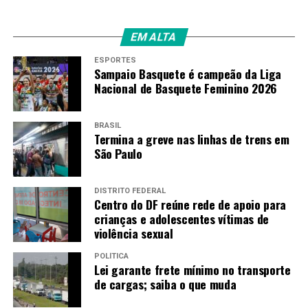
Fonte:
Agência Brasil
EM ALTA
ESPORTES
TAGS
Sampaio Basquete é campeão da Liga
Nacional de Basquete Feminino 2026
PRÓXIMO
Brasil conclui Open de natação em Portugal dominando
100 metros livre
BRASIL
RECENTES
Termina a greve nas linhas de trens em
Covid-19: Brasil registra mais 23.101 casos confirmados
São Paulo
DISTRITO FEDERAL
Amarildo Mota
Centro do DF reúne rede de apoio para
crianças e adolescentes vítimas de
violência sexual
POLÍTICA
Lei garante frete mínimo no transporte
de cargas; saiba o que muda