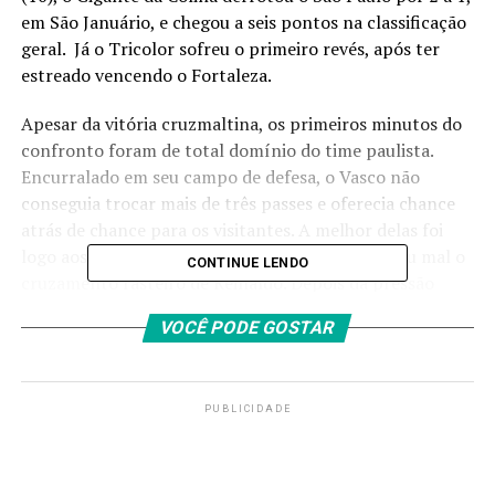
em São Januário, e chegou a seis pontos na classificação
geral. Já o Tricolor sofreu o primeiro revés, após ter
estreado vencendo o Fortaleza.
Apesar da vitória cruzmaltina, os primeiros minutos do
confronto foram de total domínio do time paulista.
Encurralado em seu campo de defesa, o Vasco não
conseguia trocar mais de três passes e oferecia chance
atrás de chance para os visitantes. A melhor delas foi
logo aos 2 minutos, quando Daniel Alves concluiu mal o
CONTINUE LENDO
cruzamento rasteiro de Reinaldo. Depois da pressão
inicial, o Tricolor diminuiu o ritmo e o Vasco cresceu.
VOCÊ PODE GOSTAR
Aos 25 minutos, Talles Magno só não abriu o placar
graças à defesa espetacular de Tiago Volpi. Benítez
cruzou na área e o camisa 11 cabeceou no ângulo
PUBLICIDADE
esquerdo, obrigando o goleiro a salvar o São Paulo.