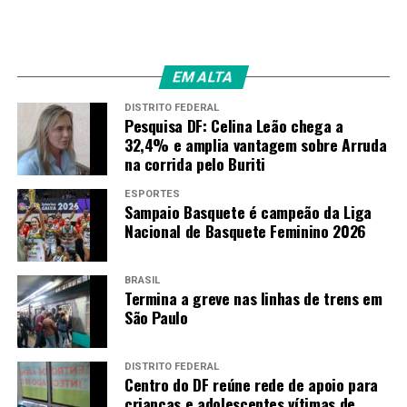
No sábado (15), Drugovich terminou a primeira das duas
etapas em solo espanhol em sétimo, após a equipe dele,
a MP Motorsport, demorar para chamá-lo aos boxes. A
EM ALTA
volta por cima veio neste domingo, com a vitória de
DISTRITO FEDERAL
ponta a ponta. O brasileiro assumiu a liderança logo
Pesquisa DF: Celina Leão chega a
32,4% e amplia vantagem sobre Arruda
após a largada, deixando o italiano Luca Ghiotto para
na corrida pelo Buriti
trás, e não a perdeu mais.
ESPORTES
Another win for
Sampaio Basquete é campeão da Liga
Nacional de Basquete Feminino 2026
@FelipeDrugovich
BRASIL
His second of the season
Termina a greve nas linhas de trens em
São Paulo
#SpanishGP
#F2
pic.twitter.com/QRRS2VzyW0
DISTRITO FEDERAL
Centro do DF reúne rede de apoio para
crianças e adolescentes vítimas de