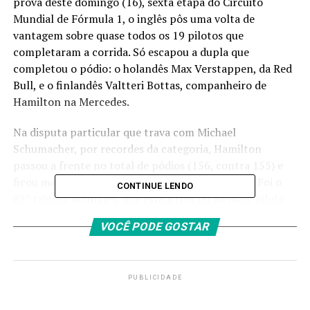
prova deste domingo (16), sexta etapa do Circuito
Mundial de Fórmula 1, o inglês pôs uma volta de
vantagem sobre quase todos os 19 pilotos que
completaram a corrida. Só escapou a dupla que
completou o pódio: o holandês Max Verstappen, da Red
Bull, e o finlandês Valtteri Bottas, companheiro de
Hamilton na Mercedes.
Na disputa particular que trava com Michael
Schumacher, por recordes da categoria, Hamilton
passou a frente no total de pódios (156, contra 155) e
ficou mais perto de igualar o número de vitórias. Foi o
CONTINUE LENDO
88º triunfo do inglês, que está a três do alemão, piloto
que mais corridas ganhou na Fórmula 1.
VOCÊ PODE GOSTAR
RECORD BREAKER
PUBLICIDADE
156 F1 podiums for