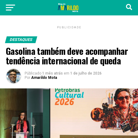
PUBLICIDADE
DESTAQUES
Gasolina também deve acompanhar
tendência internacional de queda
Públicado
1 mês atrás
em
1 de julho de 2026
Por
Amarildo Mota