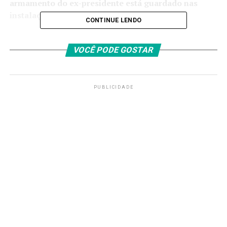
armamento do ex-presidente está guardado nas
instalações do Exército.
CONTINUE LENDO
Na última sexta-feira (3), Moraes determinou a
suspensão do porte de arma de Bolsonaro e a apreensão
VOCÊ PODE GOSTAR
das armas que estão registradas em nome do ex-
presidente.
PUBLICIDADE
A decisão foi motivada pela repercussão do caso da
apreensão de uma arma com um dos seus seguranças
particulares.
Apesar de a Polícia Civil do Distrito Federal não ter
indiciado o ex-presidente e afirmar que as armas estão
legalizadas, o ministro entendeu que a posse de
armamentos não é compatível com o cumprimento da
pena de prisão.
No ano passado, Bolsonaro foi condenado a 27 anos e
três meses de prisão no processo de trama golpista. Em