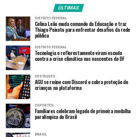
seguida, após passar por uma cirurgia, ele ganhou o
ÚLTIMAS
direito de cumprir prisão domiciliar temporária. O ex-
DISTRITO FEDERAL
presidente se recupera de uma pneumonia bacteriana.
Celina Leão muda comando da Educação e traz
Thiago Peixoto para enfrentar desafios da rede
Fonte:
Agência Brasil
pública
DISTRITO FEDERAL
Tecnologia e reflorestamento viram escudo
TAGS
contra a crise climática nas nascentes do DF
PRÓXIMO
Governo diz que vai acertar salários do programa Rio
DESTAQUES
Sem LGBTIfobia
AGU se reúne com Discord e cobra proteção de
crianças na plataforma
RECENTES
Enare: inscrição para residência médica com pré-
requisito segue até 4ª
ESPORTES
Familiares celebram legado de primeira medalha
paralímpica do Brasil
Amarildo Mota
BRASIL