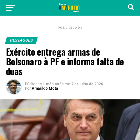
PUBLICIDADE
DESTAQUES
Exército entrega armas de
Bolsonaro à PF e informa falta de
duas
Públicado
1 mês atrás
em
7 de julho de 2026
Por
Amarildo Mota