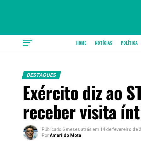
HOME
NOTÍCIAS
POLÍTICA
DESTAQUES
Exército diz ao S
receber visita ín
Públicado
6 meses atrás
em
14 de fevereiro de 
Por
Amarildo Mota