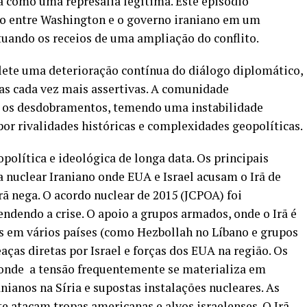
como uma represália legítima. Este episódio
to entre Washington e o governo iraniano em um
ntuando os receios de uma ampliação do conflito.
lete uma deterioração contínua do diálogo diplomático,
s cada vez mais assertivas. A comunidade
o os desdobramentos, temendo uma instabilidade
r rivalidades históricas e complexidades geopolíticas.
política e ideológica de longa data. Os principais
nuclear Iraniano onde EUA e Israel acusam o Irã de
rã nega. O acordo nuclear de 2015 (JCPOA) foi
ndendo a crise. O apoio a grupos armados, onde o Irã é
ias em vários países (como Hezbollah no Líbano e grupos
ças diretas por Israel e forças dos EUA na região. Os
, onde a tensão frequentemente se materializa em
nianos na Síria e supostas instalações nucleares. As
e atacam tropas americanas e alvos israelenses. O Irã