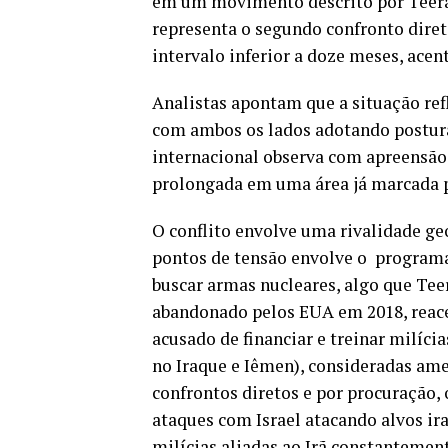
em um movimento descrito por Teerã 
representa o segundo confronto dire
intervalo inferior a doze meses, ace
Analistas apontam que a situação ref
com ambos os lados adotando postura
internacional observa com apreensã
prolongada em uma área já marcada po
O conflito envolve uma rivalidade geo
pontos de tensão envolve o programa 
buscar armas nucleares, algo que Tee
abandonado pelos EUA em 2018, reace
acusado de financiar e treinar milíc
no Iraque e Iêmen), consideradas amea
confrontos diretos e por procuração
ataques com Israel atacando alvos ira
milícias aliadas ao Irã constantement