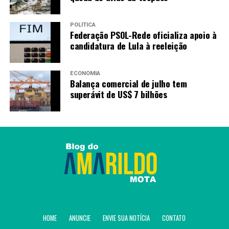
POLÍTICA
Federação PSOL-Rede oficializa apoio à
candidatura de Lula à reeleição
ECONOMIA
Balança comercial de julho tem
superávit de US$ 7 bilhões
HOME
ANUNCIE
ENVIE SUA NOTÍCIA
CONTATO