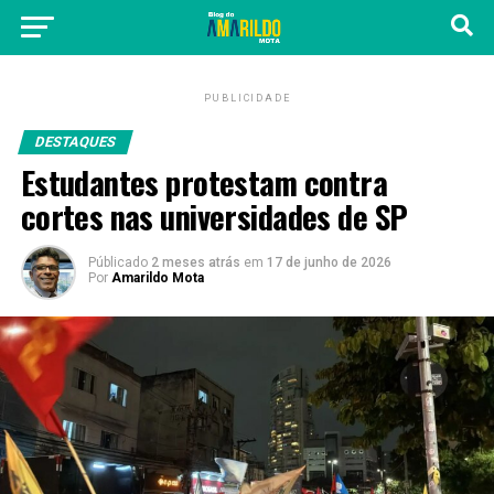
PUBLICIDADE
DESTAQUES
Estudantes protestam contra
cortes nas universidades de SP
Públicado
2 meses atrás
em
17 de junho de 2026
Por
Amarildo Mota