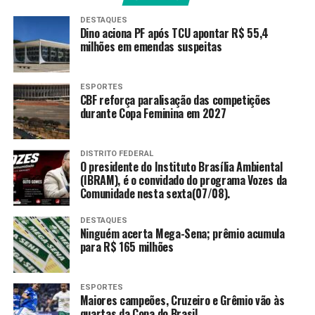
DESTAQUES
TAGS
Dino aciona PF após TCU apontar R$ 55,4
milhões em emendas suspeitas
PRÓXIMO
Anvisa determina recolhimento de lotes de antibióticos
RECENTES
ESPORTES
CBF reforça paralisação das competições
Noruega goleia Iraque em retorno à Copa; Haaland
durante Copa Feminina em 2027
marcou dois gols
DISTRITO FEDERAL
Amarildo Mota
O presidente do Instituto Brasília Ambiental
(IBRAM), é o convidado do programa Vozes da
Comunidade nesta sexta(07/08).
DESTAQUES
Ninguém acerta Mega-Sena; prêmio acumula
para R$ 165 milhões
ESPORTES
Maiores campeões, Cruzeiro e Grêmio vão às
quartas da Copa do Brasil