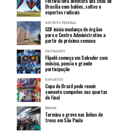
Festival leva aventura aos céus de
Brasília com balões, saltos e
esportes radicais
DISTRITO FEDERAL
GDF inicia mudança de órgãos
para o Centro Administrativo a
partir da próxima semana
DESTAQUES
Flipelô começa em Salvador com
música, poesia e grande
participação
ESPORTES
Copa do Brasil pode reunir
somente campeões nas quartas
de final
BRASIL
Termina a greve nas linhas de
trens em São Paulo