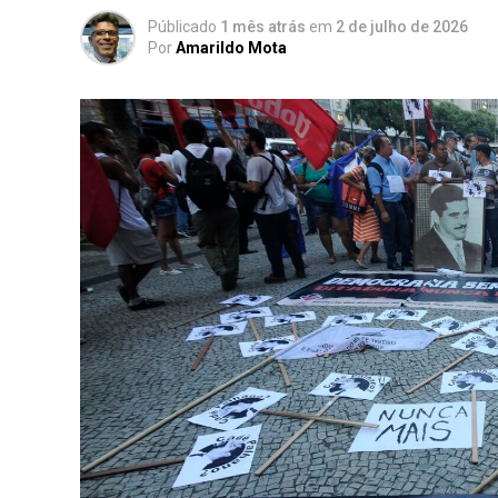
Públicado
1 mês atrás
em
2 de julho de 2026
Por
Amarildo Mota