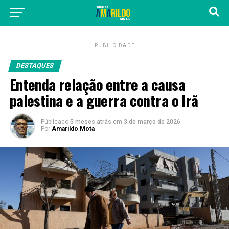
PUBLICIDADE
DESTAQUES
Entenda relação entre a causa
palestina e a guerra contra o Irã
Públicado
5 meses atrás
em
3 de março de 2026
Por
Amarildo Mota