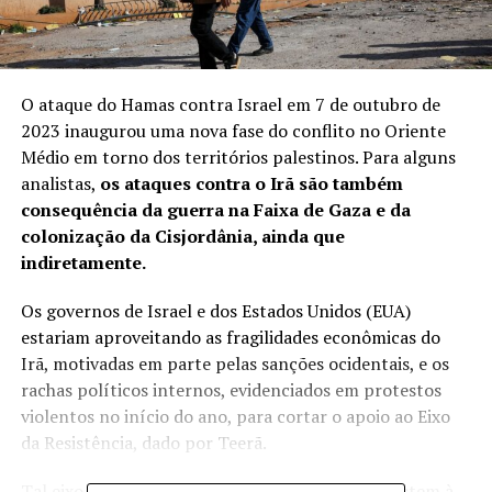
O ataque do Hamas contra Israel em 7 de outubro de
2023 inaugurou uma nova fase do conflito no Oriente
Médio em torno dos territórios palestinos. Para alguns
analistas,
os ataques contra o Irã são também
consequência da guerra na Faixa de Gaza e da
colonização da Cisjordânia, ainda que
indiretamente.
Os
governos de Israel e dos Estados Unidos (EUA)
estariam aproveitando as fragilidades econômicas do
Irã, motivadas em parte pelas sanções ocidentais, e os
rachas políticos internos, evidenciados em protestos
violentos no início do ano, para cortar o apoio ao Eixo
da Resistência, dado por Teerã.
Tal eixo é formado por grupos armados que resistem à