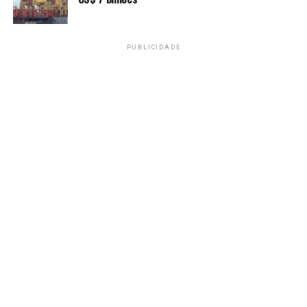
“Desde o cessar-fogo em
Gaza, Israel tem avançado
PUBLICIDADE
de forma significativa na
colonização e na anexação
de território na Cisjordânia.
E, durante essa guerra no
Irã, isso deve se fortalecer.”
No mês passado, Israel aprovou novas regras para
compra de terras palestinas por israelenses na
Cisjordânia, medida denunciada como tentativa de
avançar sobre o território palestino. Em 2025, pelo
menos
40 mil palestinos foram expulsos de suas
residências
na região.