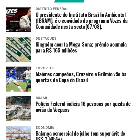
esteve no centro do projeto
DISTRITO FEDERAL
O presidente do Instituto Brasília Ambiental
político iraniano desde 1979
(IBRAM), é o convidado do programa Vozes da
Comunidade nesta sexta(07/08).
[Ano da Revolução
Iraniana]. Isso é uma das
DESTAQUES
Ninguém acerta Mega-Sena; prêmio acumula
razões pelas quais o Irã tem
para R$ 165 milhões
sido confrontado.”
ESPORTES
Maiores campeões, Cruzeiro e Grêmio vão às
Para o especialista,
quartas da Copa do Brasil
o Irã tem forte relevância para a
questão palestina e para os grupos islâmicos de
resistência armada que buscam revolução armada e
BRASIL
libertação nacional radical na Palestina.
Polícia Federal indicia 16 pessoas por queda de
avião da Voepass
Huberman acrescenta que a queda do Irã permitirá que
os EUA e Israel reorganizem o Oriente Médio “como bem
ECONOMIA
entendem”. Para ele,
o conflito facilita o avanço da
Balança comercial de julho tem superávit de
anexação da Cisjordânia por Israel
.
US$ 7 bilhões