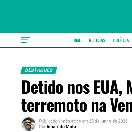
HOME
NOTÍCIAS
POLÍTICA
DESTAQUES
Detido nos EUA, 
terremoto na Ve
Públicado
1 mês atrás
em
25 de junho de 2026
Por
Amarildo Mota