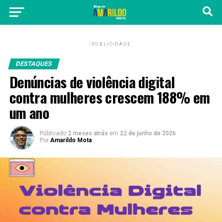
PUBLICIDADE
DESTAQUES
Denúncias de violência digital
contra mulheres crescem 188% em
um ano
Públicado
2 meses atrás
em
22 de junho de 2026
Por
Amarildo Mota