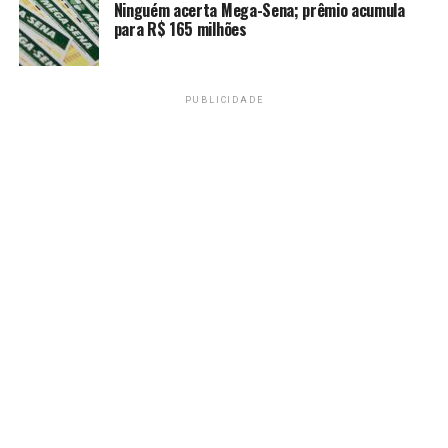
Ninguém acerta Mega-Sena; prêmio acumula
que a Central já atendia denúncias de violência digital,
para R$ 165 milhões
mas que a atualização do protocolo de atendimento das
profissionais busca orientar melhor as vítimas sobre o
que fazer nos casos de crimes em ambientes digitais.
PUBLICIDADE
“Nesse momento que
vivemos, com a violência
que acaba sendo realizada
nos meios digitais, é
importante a gente ter as
atendentes qualificadas
para saber, em um
atendimento virtual,
identificar esses tipos de
violência e repassar essa