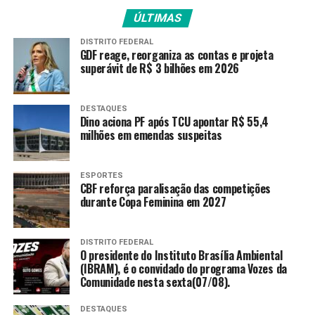
ÚLTIMAS
Para Márcia Lopes, a possível queda das subnotificações
pode ser motivada por dois fatores: o aumento da
DISTRITO FEDERAL
GDF reage, reorganiza as contas e projeta
confiabilidade no serviço, porque as mulheres se sentem
superávit de R$ 3 bilhões em 2026
mais seguras para denunciar; e também o
aprimoramento da qualidade e do acolhimento pelo
canal, que pode incentivar as denúncias.
DESTAQUES
Dino aciona PF após TCU apontar R$ 55,4
milhões em emendas suspeitas
Capacitação
Para adequar o atendimento do Ligue 180 ao tipo de
ESPORTES
CBF reforça paralisação das competições
violência digital, o Ministério das Mulheres, em
durante Copa Feminina em 2027
parceria com a Secretaria de Comunicação da
Presidência da República (Secom/PR), realizou de 9
de junho até esta segunda-feira (22) a qualificação
DISTRITO FEDERAL
O presidente do Instituto Brasília Ambiental
de cerca de 350 atendentes da Central de
(IBRAM), é o convidado do programa Vozes da
Atendimento à Mulher.
Comunidade nesta sexta(07/08).
A coordenadora geral do Ligue 180, Ellen Costa, conta
DESTAQUES