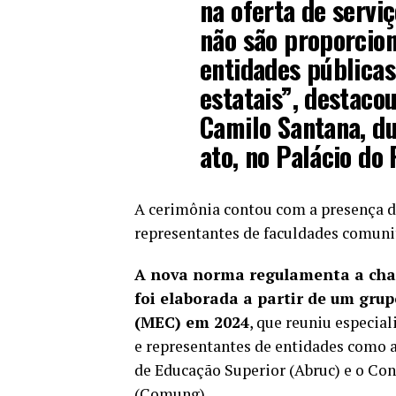
na oferta de servi
não são proporcio
entidades públicas
estatais”, destaco
Camilo Santana, du
ato, no Palácio do 
A cerimônia contou com a presença do
representantes de faculdades comunit
A nova norma regulamenta a cham
foi elaborada a partir de um gru
(MEC) em 2024
, que reuniu especia
e representantes de entidades como a
de Educação Superior (Abruc) e o Co
(Comung).