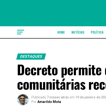
HOME
NOTÍCIAS
POLÍTICA
DESTAQUES
Decreto permite 
comunitárias rec
Públicado
7 meses atrás
em
19 de janeiro de 20
Por
Amarildo Mota