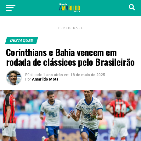
PUBLICIDADE
DESTAQUES
Corinthians e Bahia vencem em
rodada de clássicos pelo Brasileirão
Públicado
1 ano atrás
em
18 de maio de 2025
Por
Amarildo Mota