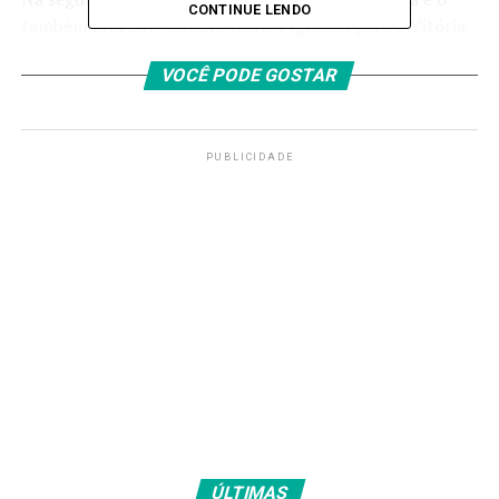
CONTINUE LENDO
também atacante Renato Kayzer igualou para o Vitória.
Mas aos 20, na sequência de um bate-rebate na área, o
VOCÊ PODE GOSTAR
volante Michel Araújo recolocou o Tricolor à frente.
Cinco minutos depois, o Rubro-Negro ficou com dez em
campo, com a expulsão do volante Pepê, dificultando
ainda mais a reação.
PUBLICIDADE
O Bahia foi aos mesmos 15 pontos do Ceará e
aguarda a sequência da rodada para saber se a
termina entre os seis primeiros
– o chamado “G6” -, o
que o classificaria à Libertadores se o campeonato
terminasse hoje. O Vitória, com nove pontos, é o último
time fora da zona de rebaixamento do Brasileirão e não
aparece entre os quatro piores da competição, no “Z4”,
somente pelo saldo de gols.
Timão afunda Peixe
ÚLTIMAS