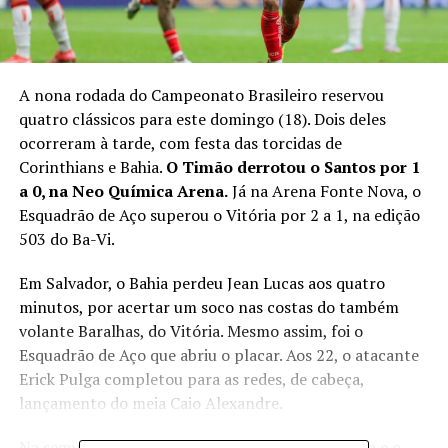
A nona rodada do Campeonato Brasileiro reservou
quatro clássicos para este domingo (18). Dois deles
ocorreram à tarde, com festa das torcidas de
Corinthians e Bahia.
O Timão derrotou o Santos por 1
a 0, na Neo Química Arena.
Já na Arena Fonte Nova, o
Esquadrão de Aço superou o Vitória por 2 a 1, na edição
503 do Ba-Vi.
Em Salvador, o Bahia perdeu Jean Lucas aos quatro
minutos, por acertar um soco nas costas do também
volante Baralhas, do Vitória. Mesmo assim, foi o
Esquadrão de Aço que abriu o placar. Aos 22, o atacante
Erick Pulga completou para as redes, de cabeça,
lançamento do meia Caio Alexandre.
Na segunda etapa, aos oito, Oswaldo cobrou falta e o