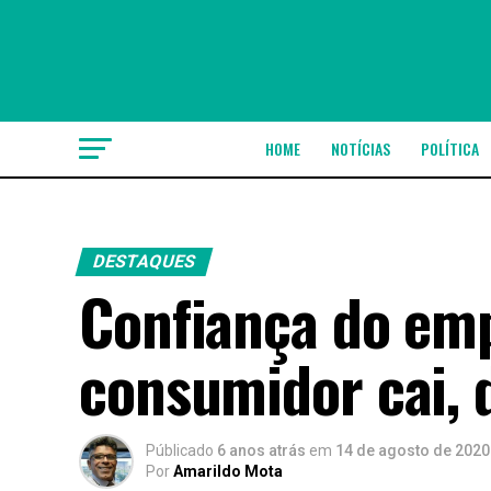
HOME
NOTÍCIAS
POLÍTICA
DESTAQUES
Confiança do emp
consumidor cai, 
Públicado
6 anos atrás
em
14 de agosto de 2020
Por
Amarildo Mota