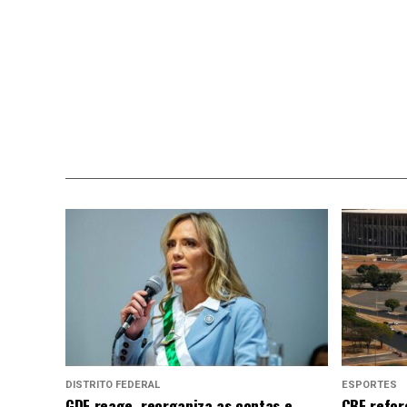
DISTRITO FEDERAL
ESPORTES
GDF reage, reorganiza as contas e
CBF refor