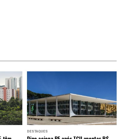
DESTAQUES
F têm
Dino aciona PF após TCU apontar R$