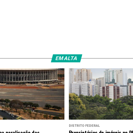
EM ALTA
DISTRITO FEDERAL
ça paralisação das
Proprietários de imóveis no D