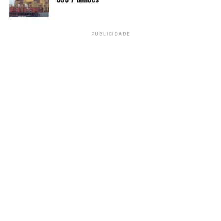
PUBLICIDADE
Lucas Lopes diz que a escola tem papel central no
debate –
Marcelo Camargo/Agência Brasil
Agência Brasil:
Qual a orientação aos familiares para
proteger suas crianças e identificar sinais de abuso?
Lucas Lopes:
Comece olhando para a criança, ouvindo e
nunca duvidando dela. Então, na relação pais e filhos,