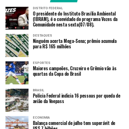
prevenção na escola é a
nossa melhor aposta”,
DISTRITO FEDERAL
O presidente do Instituto Brasília Ambiental
disse ele, em conversa com
(IBRAM), é o convidado do programa Vozes da
Comunidade nesta sexta(07/08).
a Agência Brasil.
DESTAQUES
Ninguém acerta Mega-Sena; prêmio acumula
para R$ 165 milhões
Veja os principais trechos da entrevista:
ESPORTES
Maiores campeões, Cruzeiro e Grêmio vão às
quartas da Copa do Brasil
BRASIL
Polícia Federal indicia 16 pessoas por queda de
avião da Voepass
ECONOMIA
Balança comercial de julho tem superávit de
US$ 7 bilhões