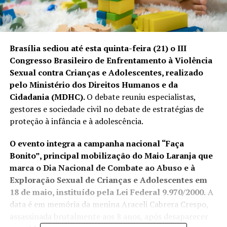
Brasília sediou até esta quinta-feira (21) o
III
Congresso Brasileiro de Enfrentamento à Violência
Sexual contra Crianças e Adolescentes
, realizado
pelo Ministério dos Direitos Humanos e da
Cidadania (MDHC).
O debate reuniu especialistas,
gestores e sociedade civil no debate de estratégias de
proteção à infância e à adolescência.
O evento integra a
campanha nacional “Faça
Bonito”
, principal mobilização do Maio Laranja que
marca o Dia Nacional de Combate ao Abuso e à
Exploração Sexual de Crianças e Adolescentes em
18 de maio, instituído pela
Lei Federal 9.970/2000
.
A
data é em memória da menina Araceli Cabrera Crespo,
assassinada brutalmente aos 8 anos, após desaparecer