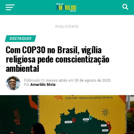
PUBLICIDADE
DESTAQUES
Com COP30 no Brasil, vigília
religiosa pede conscientização
ambiental
Públicado
11 meses atrás
em
30 de agosto de 2025
Por
Amarildo Mota