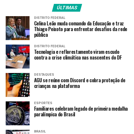
ÚLTIMAS
DISTRITO FEDERAL
Celina Leão muda comando da Educação e traz
Thiago Peixoto para enfrentar desafios da rede
pública
DISTRITO FEDERAL
Tecnologia e reflorestamento viram escudo
contra a crise climática nas nascentes do DF
DESTAQUES
AGU se reúne com Discord e cobra proteção de
crianças na plataforma
Rio de Janeiro (RJ), 30/08/2025 – Ana Carolina
ESPORTES
Evangelista, diretora-executiva do Iser (Instituto de
Familiares celebram legado de primeira medalha
Estudos da Religião).
Foto:Tânia Rêgo/Agência Brasil
paralímpica do Brasil
A diretora-executiva do Iser, Ana Carolina Evangelista,
explica que o
papel da vigília é mostrar a importância
BRASIL