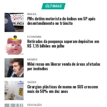
Há perigo potencial de chuvas intensas de hoje até
ÚLTIMAS
sexta-feira (13) em áreas do Ceará, Rio Grande do Norte
BRASIL
e Paraíba. O volume de chuvas pode chegar a 50
PMs detêm motorista de ônibus em SP após
milímetros diários; e os ventos devem atingir a
desentendimento no trânsito
velocidade de 60 km/h.
ECONOMIA
O Inmet já havia alertado sobre perigo de chuvas ao
Retiradas da poupança superam depósitos em
longo desta quarta-feira em áreas do Pará,
R$ 7,15 bilhões em julho
Maranhão, Piauí, Tocantins, Mato Grosso, Goiás,
Bahia e Minas Gerais. O volume chuvoso pode
MUNDO
chegar a 100 mm, com ventos de até 100km/h.
Milei recua em liberar venda de áreas afetadas
por incêndios
Fonte:
Agência Brasil
SAÚDE
Cirurgias plásticas de mama no SUS crescem
TAGS
mais de 50% em dez anos
PRÓXIMO
PF pede a Fachin suspeição de Toffoli no inquérito do
EDUCAÇÃO
Banco Master