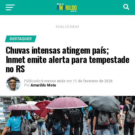
PUBLICIDADE
DESTAQUES
Chuvas intensas atingem país;
Inmet emite alerta para tempestade
no RS
Públicado
6 meses atrás
em
11 de fevereiro de 2026
Por
Amarildo Mota