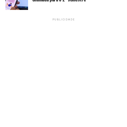
de medidas preventivas”, informou o Ministério Público,
em nota.
PUBLICIDADE
O programa de prevenção aos incêndios e queimadas foi
aprimorado em 2024, quando as lavouras de cana
sofreram incêndios bastante extensos, com a fumaça
atingindo grandes cidades do estado e a própria capital.
Desde então, os órgãos de fiscalização ambiental, a
Defesa Civil e outras instituições têm atuado de maneira
integrada para evitar que a situação se repita.
Fonte:
Agência Brasil
TAGS
PRÓXIMO
Governo prorroga descontos no querosene de aviação e