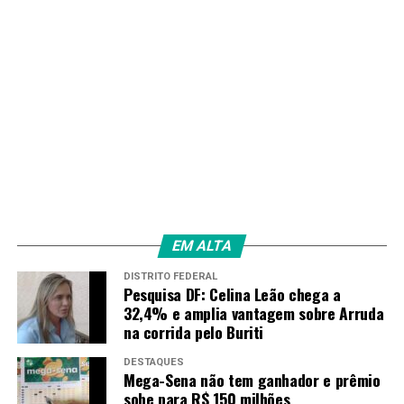
no biodiesel
RECENTES
Contas públicas têm superávit primário de R$ 24,6
bilhões em abril
Amarildo Mota
EM ALTA
DISTRITO FEDERAL
Pesquisa DF: Celina Leão chega a
32,4% e amplia vantagem sobre Arruda
na corrida pelo Buriti
DESTAQUES
Mega-Sena não tem ganhador e prêmio
sobe para R$ 150 milhões