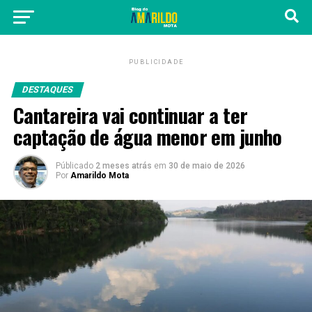
PUBLICIDADE
DESTAQUES
Cantareira vai continuar a ter
captação de água menor em junho
Públicado
2 meses atrás
em
30 de maio de 2026
Por
Amarildo Mota