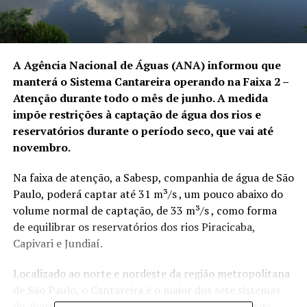
A Agência Nacional de Águas (ANA) informou que
manterá o Sistema Cantareira operando na Faixa 2 –
Atenção durante todo o mês de junho. A medida
impõe restrições à captação de água dos rios e
reservatórios durante o período seco, que vai até
novembro.
Na faixa de atenção, a Sabesp, companhia de água de São
Paulo, poderá captar até 31 m³/s , um pouco abaixo do
volume normal de captação, de 33 m³/s , como forma
de equilibrar os reservatórios dos rios Piracicaba,
Capivari e Jundiaí.
Localizado ao norte e nordeste da região metropolitana
de São Paulo, o Cantareira é o maior dos sete sistemas
de abastecimento da região e responde por cerca de