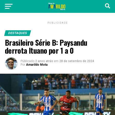
PUBLICIDADE
DESTAQUES
Brasileiro Série B: Paysandu
derrota Ituano por 1 a 0
Públicado
2 anos atrás
em
28 de setembro de 2024
Por
Amarildo Mota