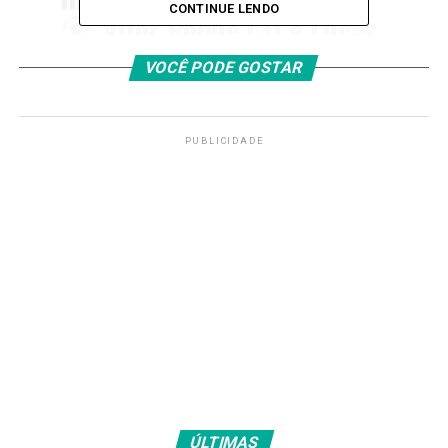
CONTINUE LENDO
Vitor Roque (3) e Lucas
Evangelista
VOCÊ PODE GOSTAR
pic.twitter.com/eZtyp0p0yN
PUBLICIDADE
— SE Palmeiras
(@Palmeiras)
September
13, 2025
Com o triunfo, o Verdão assumiu a vice-liderança da
competição com 46 pontos, a apenas um do Rubro-
Negro da Gávea. Além disso, a equipe comandada pelo
técnico Abel Ferreira fica atenta ao Cruzeiro, que, com
44 pontos, ainda mede forças com o Bahia nesta 23ª
rodada e pode reassumir a vice-liderança em caso de
vitória.
ÚLTIMAS