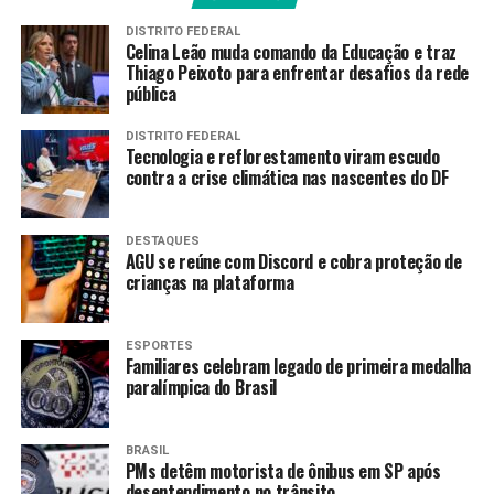
Mas, independente dos resultados de Flamengo e
DISTRITO FEDERAL
Celina Leão muda comando da Educação e traz
Cruzeiro, o torcedor do Palmeiras ficou muito feliz nesta
Thiago Peixoto para enfrentar desafios da rede
23ª rodada. E o principal responsável pelo triunfo do
pública
Verdão foi o atacante Vitor Roque, que marcou três gols,
aos 3, aos 23 e aos 42 minutos do primeiro tempo. Ainda
DISTRITO FEDERAL
Tecnologia e reflorestamento viram escudo
na etapa inicial, a equipe paulista marcou mais um com
contra a crise climática nas nascentes do DF
Lucas Evangelista aos 28 minutos.
O Internacional só conseguiu marcar o seu gol de honra
DESTAQUES
na segunda etapa, aos 26 minutos com Carbonero.
AGU se reúne com Discord e cobra proteção de
crianças na plataforma
Vitória do Timão
ESPORTES
Na partida transmitida pela
Rádio Nacional
, o
Familiares celebram legado de primeira medalha
paralímpica do Brasil
Corinthians derrotou o Fluminense por 1 a 0 no estádio
do Maracanã. Com este triunfo o Timão assumiu a 9ª
colocação com 29 pontos. Já o Tricolor das Laranjeiras
BRASIL
permanece com 28 pontos, agora na 10ª colocação.
PMs detêm motorista de ônibus em SP após
desentendimento no trânsito