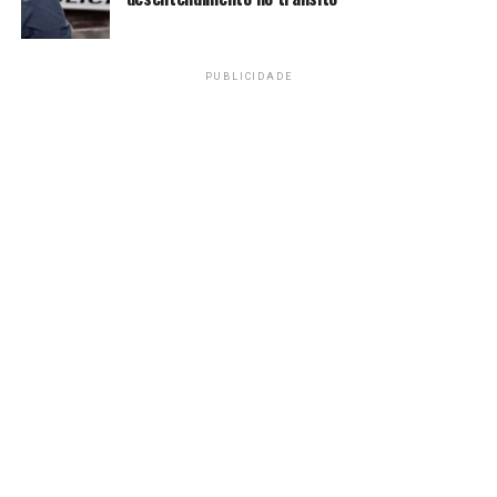
FINAL DE JOGO NO
MARACANÃ!!!!!!! VITÓRIA
PUBLICIDADE
DO TIMÃO!!!!!
Pela 23ª rodada do
Brasileirão, o Coringão
venceu fora de casa!
Fluminense 0
1
Corinthians
#VaiCorinthians
pic.twitter.com/saoFFACHz4
— Corinthians