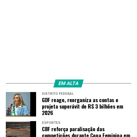
(@Corinthians)
September
14, 2025
Outros resultados:
Grêmio 0 x 1 Mirassol
Fortaleza 2 x 0 Vitória
Fonte:
Agência Brasil
EM ALTA
TAGS
DISTRITO FEDERAL
GDF reage, reorganiza as contas e
PRÓXIMO
Gaza: mais de 40 pessoas morreram neste domingo
projeta superávit de R$ 3 bilhões em
vítimas de bombardeios
2026
RECENTES
ESPORTES
TV Brasil realiza neste domingo nova ação no Museu do
CBF reforça paralisação das
Futebol em SP
competições durante Copa Feminina em