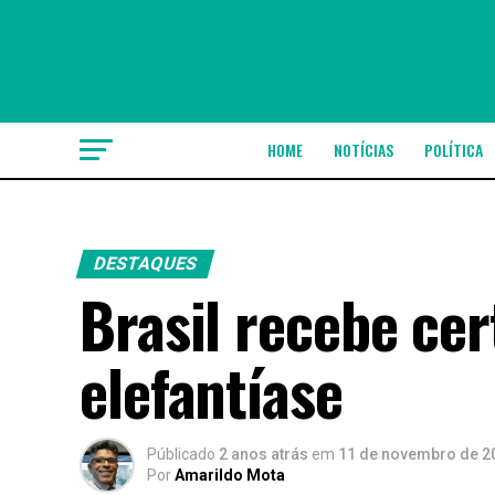
HOME
NOTÍCIAS
POLÍTICA
DESTAQUES
Brasil recebe cert
elefantíase
Públicado
2 anos atrás
em
11 de novembro de 2
Por
Amarildo Mota