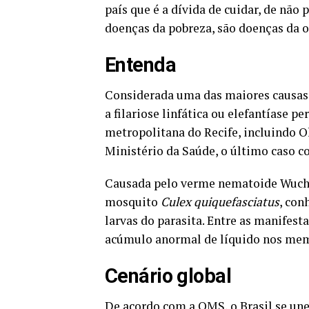
país que é a dívida de cuidar, de não
doenças da pobreza, são doenças da om
Entenda
Considerada uma das maiores causas 
a filariose linfática ou elefantíase 
metropolitana do Recife, incluindo O
Ministério da Saúde, o último caso c
Causada pelo verme nematoide Wucher
mosquito
Culex quiquefasciatus
, con
larvas do parasita. Entre as manifes
acúmulo anormal de líquido nos membr
Cenário global
De acordo com a OMS, o Brasil se une 