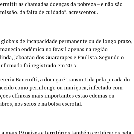
 permitir as chamadas doenças da pobreza – e não são
issão, da falta de cuidado”, acrescentou.
globais de incapacidade permanente ou de longo prazo,
permanecia endêmica no Brasil apenas na região
linda, Jaboatão dos Guararapes e Paulista. Segundo o
onfirmado foi registrado em 2017.
eria Bancrofti, a doença é transmitida pela picada do
hecido como pernilongo ou muriçoca, infectado com
tações clínicas mais importantes estão edemas ou
os, nos seios e na bolsa escrotal.
a mais 19 países e territórios também certificados pela