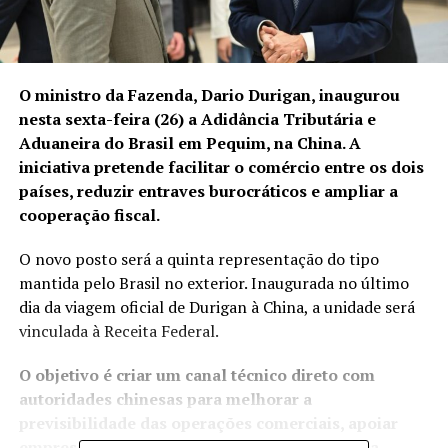
O ministro da Fazenda, Dario Durigan, inaugurou
nesta sexta-feira (26) a Adidância Tributária e
Aduaneira do Brasil em Pequim, na China. A
iniciativa pretende facilitar o comércio entre os dois
países, reduzir entraves burocráticos e ampliar a
cooperação fiscal.
O novo posto será a quinta representação do tipo
mantida pelo Brasil no exterior. Inaugurada no último
dia da viagem oficial de Durigan à China, a unidade será
vinculada à Receita Federal.
O objetivo é criar um canal técnico direto com
autoridades chinesas para melhorar a
previsibilidade das operações comerciais, apoiar
empresas brasileiras e fortalecer ações contra