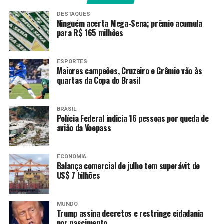
procedimentos de importação e exportação.
DESTAQUES
Ninguém acerta Mega-Sena; prêmio acumula
Segundo o governo, a presença permanente no país
para R$ 165 milhões
asiático deve ajudar empresas brasileiras a
compreender melhor regras locais, reduzir custos
ESPORTES
logísticos e diminuir o tempo de liberação de
Maiores campeões, Cruzeiro e Grêmio vão às
quartas da Copa do Brasil
mercadorias.
Cooperação fiscal
BRASIL
Polícia Federal indicia 16 pessoas por queda de
A atuação da nova representação será baseada em
avião da Voepass
acordos já firmados entre Brasil e China, incluindo
instrumentos para evitar dupla tributação e ampliar a
ECONOMIA
assistência mútua em assuntos aduaneiros.
Em julho do
Balança comercial de julho tem superávit de
US$ 7 bilhões
ano passado, a Receita Federal tinha anunciado a
intenção de criar a
agência tributária e aduaneira
no
país asiático.
MUNDO
Trump assina decretos e restringe cidadania
Também estão previstos mecanismos de cooperação
por nascimento