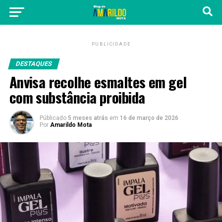
PUBLICIDADE
DESTAQUES
Anvisa recolhe esmaltes em gel
com substância proibida
Públicado
5 meses atrás
em
16 de março de 2026
Por
Amarildo Mota