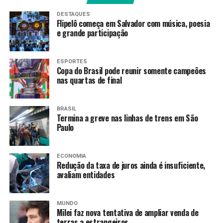
p-toluidina), também conhecido como dimetiltolilamina
(DMTA), que podem estar presentes em produtos
DESTAQUES
Flipelô começa em Salvador com música, poesia
usados para fazer unhas artificiais em gel ou esmaltes
e grande participação
em gel, que precisam ser expostos à luz ultravioleta (UV)
ou LED.
ESPORTES
Copa do Brasil pode reunir somente campeões
A medida, segundo a agência, tem como objetivo
nas quartas de final
proteger a saúde da população contra riscos de
câncer e problemas reprodutivos e foi aprovada em
reunião da diretoria colegiada.
BRASIL
Termina a greve nas linhas de trens em São
Paulo
“A decisão é uma medida para proteger a saúde das
pessoas que utilizam esses produtos e principalmente
dos profissionais que trabalham com eles”, informou a
ECONOMIA
Redução da taxa de juros ainda é insuficiente,
Anvisa à época, citando que estudos internacionais em
avaliam entidades
animais confirmaram que ambas as substâncias
apresentam os seguintes riscos:
MUNDO
Milei faz nova tentativa de ampliar venda de
DMPT: classificado como uma substância que pode
terras a estrangeiros