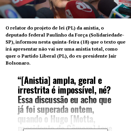
O relator do projeto de lei (PL) da anistia, o
deputado federal Paulinho da Força (Solidariedade-
SP)
, informou nesta quinta-feira (18) que o texto que
irá apresentar não vai ser uma anistia total, como
quer o Partido Liberal (PL), do ex-presidente Jair
Bolsonaro.
“[Anistia] ampla, geral e
irrestrita é impossível, né?
Essa discussão eu acho que
já foi superada ontem,
quando o Hugo [Motta,
presidente da Câmara] teve