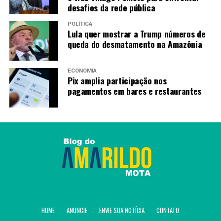
Moraes.
desafios da rede pública
POLÍTICA
Lula quer mostrar a Trump números de
queda do desmatamento na Amazônia
Fonte:
Agência Brasil
ECONOMIA
Pix amplia participação nos
TAGS
pagamentos em bares e restaurantes
PRÓXIMO
Com direito a gol relâmpago, Flamengo derrota
Estudiantes no Maracanã
RECENTES
Quarteto paulista vai às quartas de final da Copa do
Brasil Feminina
Amarildo Mota
HOME
ANUNCIE
ENVIE SUA NOTÍCIA
CONTATO