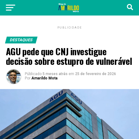
PUBLICIDADE
DESTAQUES
AGU pede que CNJ investigue
decisão sobre estupro de vulnerável
Públicado
5 meses atrás
em
25 de fevereiro de 2026
Por
Amarildo Mota