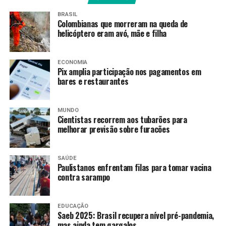
desembargador proferiu uma decisão individual e
restabeleceu a decisão de primeira instância
que
BRASIL
Colombianas que morreram na queda de
condenou o homem e a mãe da adolescente. O
helicóptero eram avó, mãe e filha
magistrado também determinou a prisão dos acusados.
ECONOMIA
Pix amplia participação nos pagamentos em
bares e restaurantes
Fonte:
Agência Brasil
MUNDO
Cientistas recorrem aos tubarões para
TAGS
melhorar previsão sobre furacões
PRÓXIMO
Polícia Federal investiga licitação suspeita em Lajeado,
no RS
SAÚDE
Paulistanos enfrentam filas para tomar vacina
RECENTES
contra sarampo
Câmara aprova PL antifacção e endurece penas para
crime organizado
EDUCAÇÃO
Saeb 2025: Brasil recupera nível pré-pandemia,
mas ainda tem gargalos