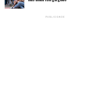
Amarildo Mota
PUBLICIDADE