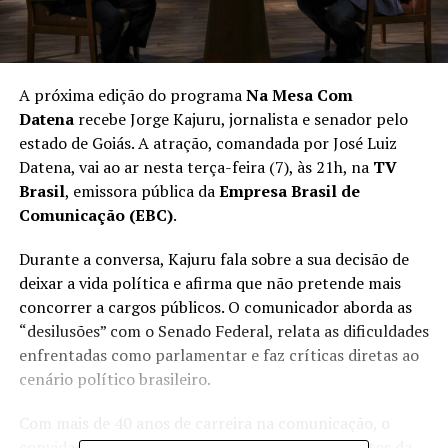
A próxima edição do programa
Na Mesa Com
Datena
recebe Jorge Kajuru, jornalista e senador pelo
estado de Goiás. A atração, comandada por José Luiz
Datena, vai ao ar nesta terça-feira (7), às 21h, na
TV
Brasil
, emissora pública da
Empresa Brasil de
Comunicação (EBC)
.
Durante a conversa, Kajuru fala sobre a sua decisão de
deixar a vida política e afirma que não pretende mais
concorrer a cargos públicos. O comunicador aborda as
“desilusões” com o Senado Federal, relata as dificuldades
enfrentadas como parlamentar e faz críticas diretas ao
cenário político brasileiro.
Com mais de 40 anos de carreira na comunicação, o
convidado também compartilha bastidores inéditos da