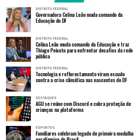
Sobre o programa
DISTRITO FEDERAL
Governadora Celina Leão muda comando da
Educação do DF
Prestes a completar um mês no ar,
Na Mesa com
Datena
marca a chegada de José Luiz Datena à
programação da
TV Brasil
. Com mais de 50 anos de
DISTRITO FEDERAL
Celina Leão muda comando da Educação e traz
carreira, duas vezes vencedor do Prêmio Vladimir
Thiago Peixoto para enfrentar desafios da rede
Herzog e passagens pelas maiores emissoras do país, o
pública
apresentador conduz entrevistas que se destacam pela
escuta atenta e pelo protagonismo reservado ao
DISTRITO FEDERAL
Tecnologia e reflorestamento viram escudo
convidado.
contra a crise climática nas nascentes do DF
A atração integra a estratégia da
EBC
de fortalecer o
jornalismo em seus veículos, ampliar o tempo de
DESTAQUES
cobertura factual e aprofundar debates sobre temas de
AGU se reúne com Discord e cobra proteção de
crianças na plataforma
interesse público, reforçando o papel da comunicação
pública como espaço de informação segura, acessível e
plural.
ESPORTES
Familiares celebram legado de primeira medalha
paralímpica do Brasil
Serviço