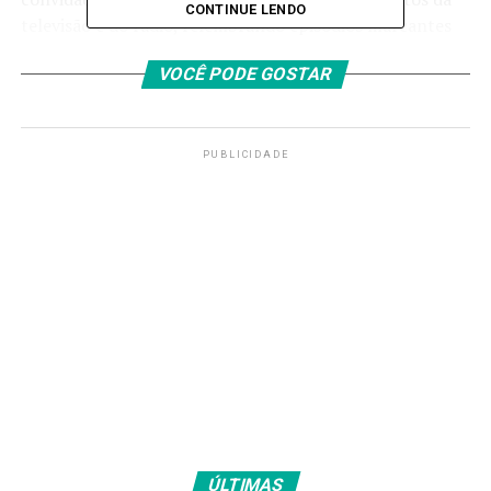
CONTINUE LENDO
televisão e do rádio, relembrando episódios marcantes
de grandes coberturas e negociações que marcaram sua
VOCÊ PODE GOSTAR
trajetória nos principais veículos do país.
Entrevista com Márcio França
PUBLICIDADE
A
TV Brasil
também disponibilizou em seu canal no
Youtube uma entrevista exclusiva com Márcio França,
que na semana passada deixou o cargo de ministro do
Empreendedorismo, da Microempresa e da Empresa de
Pequeno Porte para disputar as eleições deste ano. Na
entrevista, França analisa o cenário político em São
Paulo, defende a importância das medidas contra o
tarifaço dos Estados Unidos para proteger o setor
produtivo e avalia os impactos do conflito no Oriente
Médio para o Brasil.
Assista aqui
.
>> Siga o canal da
Agência Brasil
no WhatsApp
ÚLTIMAS