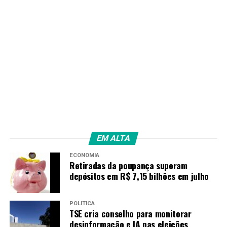
RJ: Operação na Maré apreende recorde de 48
toneladas de drogas
RECENTES
Em duas ações na Via Dutra, PF apreende 10 fuzis e 12
pistolas
Amarildo Mota
EM ALTA
ECONOMIA
Retiradas da poupança superam
depósitos em R$ 7,15 bilhões em julho
POLÍTICA
TSE cria conselho para monitorar
desinformação e IA nas eleições