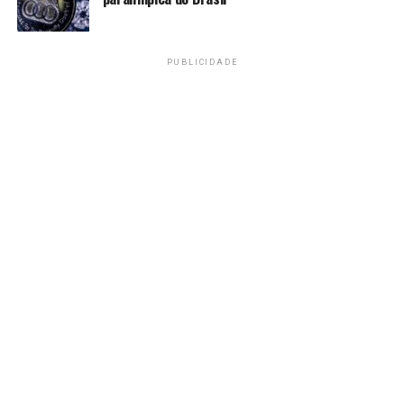
Na Mesa com Datena com Jorge Kajuru
– Terça-feira,
07/04, às 21h, na TV Brasil
PUBLICIDADE
Acompanhe a programação da TV Brasil pelo canal
aberto, TV por assinatura e parabólica. Sintonize:
https://tvbrasil.ebc.com.br/comosintonizar.
Seus programas favoritos estão no TV Brasil Play, pelo
site http://tvbrasilplay.com.br ou por aplicativo no
smartphone. O app pode ser baixado gratuitamente e
está disponível para Android e iOS. Assista também pela
WebTV: https://tvbrasil.ebc.com.br/webtv.
Fonte:
Agência Brasil
TAGS
PRÓXIMO