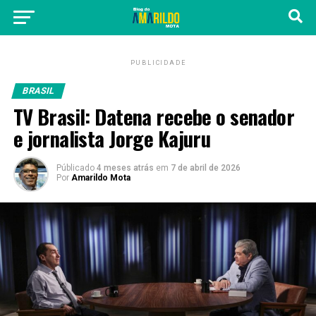
PUBLICIDADE
BRASIL
TV Brasil: Datena recebe o senador
e jornalista Jorge Kajuru
Públicado
4 meses atrás
em
7 de abril de 2026
Por
Amarildo Mota