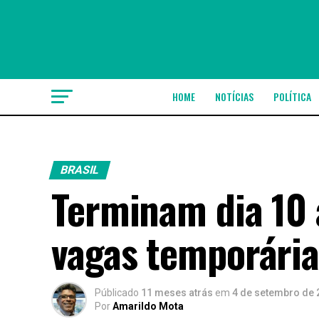
HOME
NOTÍCIAS
POLÍTICA
BRASIL
Terminam dia 10 
vagas temporária
Públicado
11 meses atrás
em
4 de setembro de 
Por
Amarildo Mota