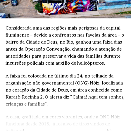
Considerada uma das regiões mais perigosas da capital
fluminense – devido a confrontos nas favelas da área – o
bairro da Cidade de Deus, no Rio, ganhou uma faixa dias
antes da Operação Convenção, chamando a atenção de
autoridades para preservar a vida das famílias durante
incursões policiais com auxílio de helicópteros.
A faixa foi colocada no último dia 24, no telhado da
organização não governamental (ONG) Nóiz, localizada
no coração da Cidade de Deus, em área conhecida como
Karatê-Rocinha 2. O alerta diz “Calma! Aqui tem sonhos,
crianças e famílias”.
A casa, grafitada em cores vibrantes, onde a ONG Nóiz
funciona desde 2018, já foi alvo de tiros vindos de
helicópteros, que destruíram uma caixa d’água, há