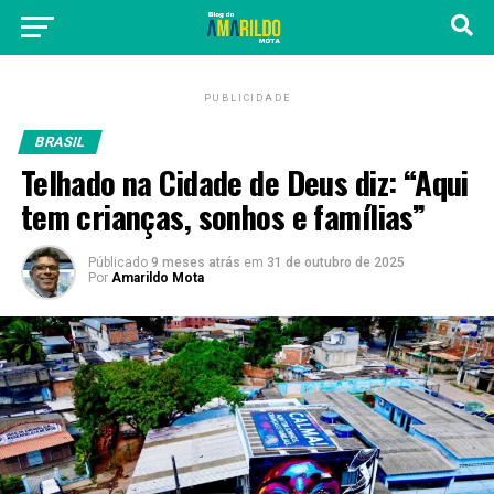
PUBLICIDADE
BRASIL
Telhado na Cidade de Deus diz: “Aqui
tem crianças, sonhos e famílias”
Públicado
9 meses atrás
em
31 de outubro de 2025
Por
Amarildo Mota