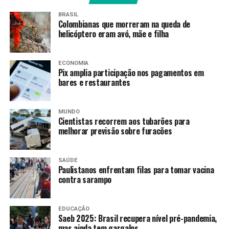
atenção das autoridades”,
BRASIL
Colombianas que morreram na queda de
disse, nesta sexta-feira
helicóptero eram avó, mãe e filha
(31), à
Agência Brasil
o
presidente da ONG, André
ECONOMIA
Pix amplia participação nos pagamentos em
Melo.
bares e restaurantes
Ele reforçou que a região já foi objeto de incursões sérias
MUNDO
Cientistas recorrem aos tubarões para
da polícia e a preocupação era que as equipes da ONG e
melhorar previsão sobre furacões
as pessoas da comunidade assistidas não corressem risco
de morte no local.
SAÚDE
Paulistanos enfrentam filas para tomar vacina
Atendimentos
contra sarampo
Atualmente, estão cadastradas na ONG 250 crianças.
Entre crianças, jovens e adultos que frequentam o local
EDUCAÇÃO
Saeb 2025: Brasil recupera nível pré-pandemia,
diariamente, são cerca de 120 pessoas. A organização
mas ainda tem gargalos