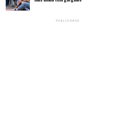
funciona de segunda-feira a sábado, das 8h às 18h. Há
atividades regulares que ocorrem no contra turno das
crianças nas escolas. “A gente tem dança
PUBLICIDADE
contemporânea, balé, teatro, jiu jitsu, reforço escolar,
tem um projeto de apoio à alfabetização chamado
Soletrar, tem uma lan house social disponível para
acesso à internet. Isso é comunitário, qualquer pessoa
pode usar”, citou Melo.
Além disso, a ONG Nóiz disponibiliza para a população
local uma biblioteca que funciona desde a manhã até as
18h, apoio psicológico, além de terapeuta ocupacional
para ajudar no tratamento de oito crianças autistas.
“Isso tudo funciona durante a semana”.