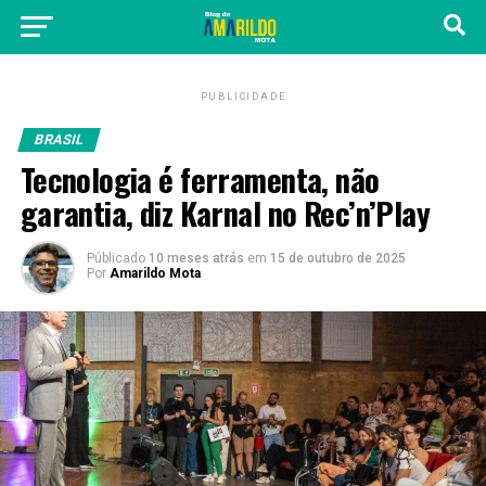
PUBLICIDADE
BRASIL
Tecnologia é ferramenta, não
garantia, diz Karnal no Rec’n’Play
Públicado
10 meses atrás
em
15 de outubro de 2025
Por
Amarildo Mota