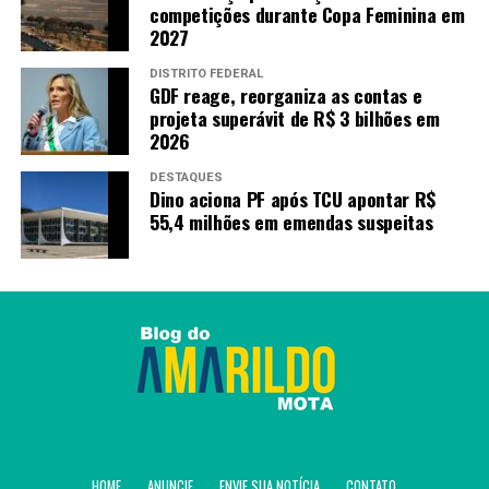
competições durante Copa Feminina em
“A gente está na
2027
expectativa que esse ano
DISTRITO FEDERAL
GDF reage, reorganiza as contas e
ultrapasse os 90 mil
projeta superávit de R$ 3 bilhões em
[inscritos] do ano passado”,
2026
calcula Raul Cavalcante.
DESTAQUES
Dino aciona PF após TCU apontar R$
55,4 milhões em emendas suspeitas
O Rec’n’Play acontece na região do Porto Digital, no
Recife Antigo, com atividades espalhadas em 83 espaços
em 30 prédios, além de sete palcos e outros 37 estandes
de rua, batizadas no evento como ativações.
O festival é realizado pela Ampla Comunicação, Porto
Digital e Sebrae Pernambuco.
HOME
ANUNCIE
ENVIE SUA NOTÍCIA
CONTATO