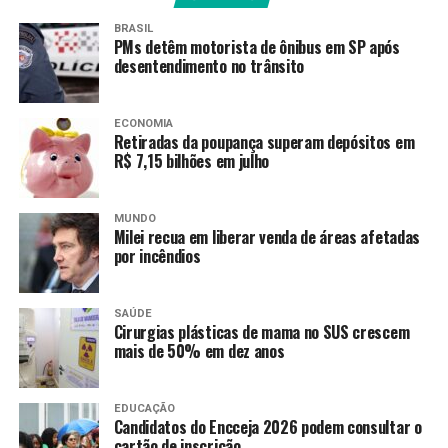
Faculdade de Direito de
BRASIL
Recife, mas continuo como
PMs detêm motorista de ônibus em SP após
desentendimento no trânsito
um aluno do século XIX:
tendo que sentar e ler”.
ECONOMIA
Retiradas da poupança superam depósitos em
R$ 7,15 bilhões em julho
Como professor, lembrou que os educadores
precisam desenvolver habilidades para solucionar
MUNDO
problemas inéditos.
Milei recua em liberar venda de áreas afetadas
por incêndios
“Pela primeira vez na
história, meus alunos
SAÚDE
Cirurgias plásticas de mama no SUS crescem
sabem mais do que eu.
mais de 50% em dez anos
Você, professor, já pediu
ajuda a um adolescente
EDUCAÇÃO
Candidatos do Encceja 2026 podem consultar o
cartão de inscrição