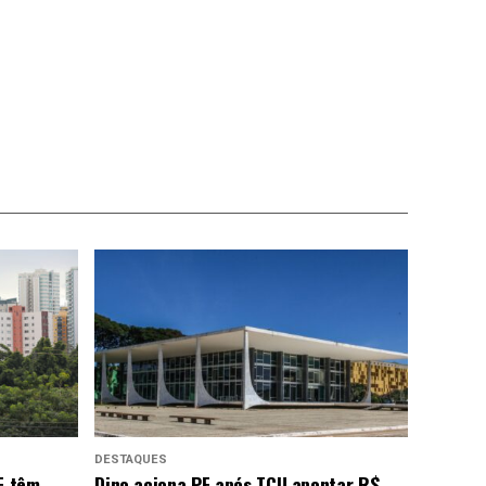
DESTAQUES
F têm
Dino aciona PF após TCU apontar R$