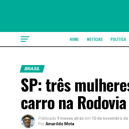
HOME
NOTÍCIAS
POLÍTICA
BRASIL
SP: três mulher
carro na Rodovia
Públicado
9 meses atrás
em
10 de novembro de
Por
Amarildo Mota