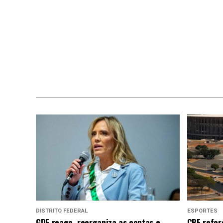
DISTRITO FEDERAL
ESPORTES
GDF reage, reorganiza as contas e
CBF refor