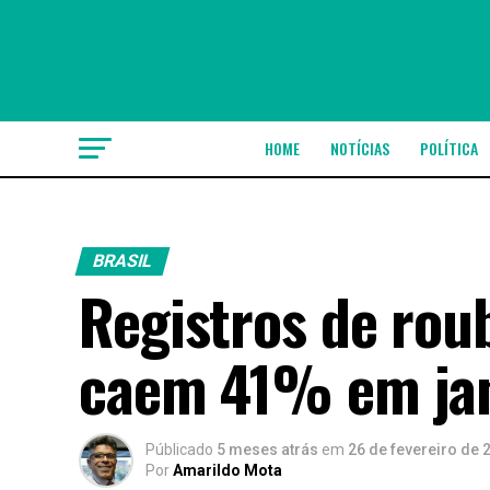
HOME
NOTÍCIAS
POLÍTICA
BRASIL
Registros de rou
caem 41% em jan
Públicado
5 meses atrás
em
26 de fevereiro de 
Por
Amarildo Mota