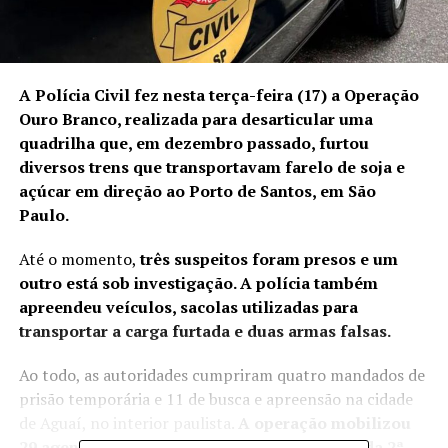
A Polícia Civil fez nesta terça-feira (17) a Operação
Ouro Branco, realizada para desarticular uma
quadrilha que, em dezembro passado, furtou
diversos trens que transportavam farelo de soja e
açúcar em direção ao Porto de Santos, em São
Paulo.
Até o momento,
três suspeitos foram presos e um
outro está sob investigação. A polícia também
apreendeu veículos, sacolas utilizadas para
transportar a carga furtada e duas armas falsas.
Ao todo, as autoridades cumpriram quatro mandados de
prisão temporária e 11 de busca e apreensão na cidade
de Aguaí, no interior paulista.
A operação mobilizou
29 agentes e dez viaturas, com coordenação da 2ª