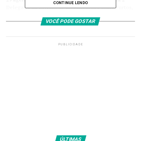
CONTINUE LENDO
Delegacia da Divisão de Investigações sobre Furtos,
Roubos e Receptações de Veículos e Cargas
VOCÊ PODE GOSTAR
(Divercar).
A operação policial ainda está em curso nesse momento.
PUBLICIDADE
Fonte:
Agência Brasil
TAGS
PRÓXIMO
Rádio Nacional FM começa 2026 com recorde de
audiência em Brasília
RECENTES
CNU 2 divulga resultado final com classificações e lista
de espera
ÚLTIMAS