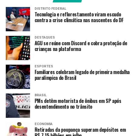
DISTRITO FEDERAL
Amarildo Mota
Tecnologia e reflorestamento viram escudo
contra a crise climática nas nascentes do DF
DESTAQUES
AGU se reúne com Discord e cobra proteção de
crianças na plataforma
ESPORTES
Familiares celebram legado de primeira medalha
paralímpica do Brasil
BRASIL
PMs detêm motorista de ônibus em SP após
desentendimento no trânsito
ECONOMIA
Retiradas da poupança superam depósitos em
R$ 7,15 bilhões em julho