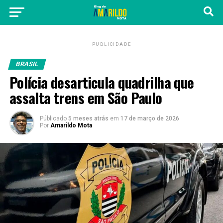
PUBLICIDADE
BRASIL
Polícia desarticula quadrilha que
assalta trens em São Paulo
Públicado
5 meses atrás
em
17 de março de 2026
Por
Amarildo Mota